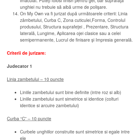
imaculat. Puteţi folosi finish pentru gel, dar suprafaţa
unghiei nu trebuie să aibă urme de polişare.
On My Own va fi jurizat după următoarele criterii: Linia
zâmbetului, Curba C, Zona cuticulei,Forma, Controlul
produsului, Structura suprafeţei , Prezentare, Structura
laterală, Lungime, Aplicarea ojei clasice sau a celei
semipermanente, Lucrul de finisare şi Impresia generală.
Criterii de jurizare:
Judecator 1
Linia zambetului – 10 puncte
Liniile zambetului sunt bine definite (intre roz si alb)
Liniile zambetului sunt simetrice si identice (colturi
identice si arcuire zambetului)
Curba “C” – 10 puncte
Curbele unghiilor construite sunt simetrice si egale intre
ele