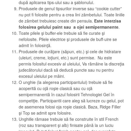
după aplicarea tips-ului sau a şablonului.
Produsele de genul tipsurilor inverse sau “cookie cutter”
nu pot fi folosite pentru a crea lini zâmbetului. Toate liniile
de zâmbet trebuiesc create din pensula.
Este interzisa
folosirea gelului paint sau a ojei semipermanente
.
Toate pilele şi buffer-ele trebuie să fie curate şi
nefolosite. Pilele electrice şi produsele de buff-uire se
admit în folosinţă.
Produsele de curăţare (săpun, etc.) şi cele de hidratare
(uleiuri, creme, loţiuni, etc.) sunt permise. Nu este
permis folositul excesiv al uleiului, Va rămâine la discreţia
judecătorului dacă să deducă puncte sau nu pentru
excesul uleiului pe mâini.
O unghie (la alegerea participantului) trebuie să fie
acoperită cu ojă roşie clasică sau cu ojă
semipermanentă în cazul folosirii Tehnologiei Gel în
competiţie. Participantii care aleg să lucreze cu gelul, pot
de asemenea folosi oja roşie clasică. Baza, Ridge Filler
şi Top se admit spre folosire.
Unghiile rămase trebuie să fie construite în stil French
(roz sau transparent şi alb) finisate până la un luciu