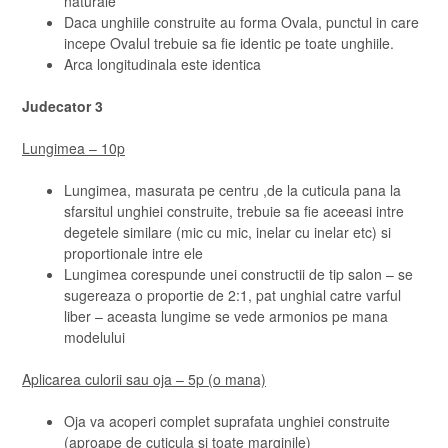
naturale
Daca unghiile construite au forma Ovala, punctul in care
incepe Ovalul trebuie sa fie identic pe toate unghiile.
Arca longitudinala este identica
Judecator 3
Lungimea – 10p
Lungimea, masurata pe centru ,de la cuticula pana la
sfarsitul unghiei construite, trebuie sa fie aceeasi intre
degetele similare (mic cu mic, inelar cu inelar etc) si
proportionale intre ele
Lungimea corespunde unei constructii de tip salon – se
sugereaza o proportie de 2:1, pat unghial catre varful
liber – aceasta lungime se vede armonios pe mana
modelului
Aplicarea culorii sau oja – 5p (o mana)
Oja va acoperi complet suprafata unghiei construite
(aproape de cuticula si toate marginile)