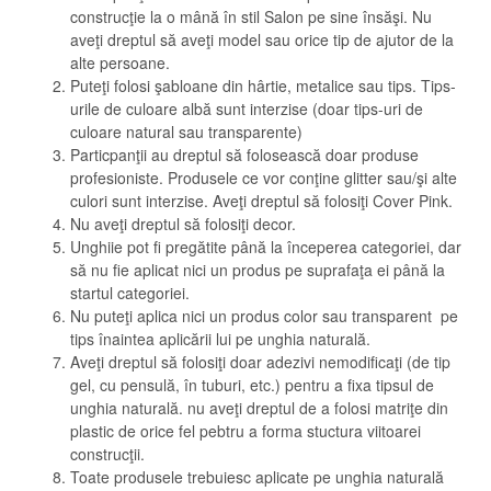
construcţie la o mână în stil Salon pe sine însăşi. Nu
aveţi dreptul să aveţi model sau orice tip de ajutor de la
alte persoane.
Puteţi folosi şabloane din hârtie, metalice sau tips. Tips-
urile de culoare albă sunt interzise (doar tips-uri de
culoare natural sau transparente)
Particpanţii au dreptul să folosească doar produse
profesioniste. Produsele ce vor conţine glitter sau/şi alte
culori sunt interzise. Aveţi dreptul să folosiţi Cover Pink.
Nu aveţi dreptul să folosiţi decor.
Unghiie pot fi pregătite până la începerea categoriei, dar
să nu fie aplicat nici un produs pe suprafaţa ei până la
startul categoriei.
Nu puteţi aplica nici un produs color sau transparent pe
tips înaintea aplicării lui pe unghia naturală.
Aveţi dreptul să folosiţi doar adezivi nemodificaţi (de tip
gel, cu pensulă, în tuburi, etc.) pentru a fixa tipsul de
unghia naturală. nu aveţi dreptul de a folosi matriţe din
plastic de orice fel pebtru a forma stuctura viitoarei
construcţii.
Toate produsele trebuiesc aplicate pe unghia naturală